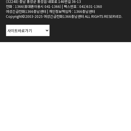
(32248) 충남 홍성군 홍성읍 내포로 146번길 36-13
전화 : 1366(휴대폰이용시 041-1366) | 팩스번호 : 041)631-1360
여성긴급전화1366충남센터 | 개인정보책임자 : 1366충남센터
Copyright©2003-2025 여성긴급전화1366충남센터 ALL RIGHTS RESERVED.