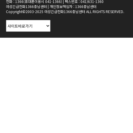
전화 : 1366(휴대폰이용시 041-1366) | 팩스번호 : 041)631-1360
여성긴급전화1366충남센터 | 개인정보책임자 : 1366충남센터
Copyright©2003-2025 여성긴급전화1366충남센터 ALL RIGHTS RESERVED.