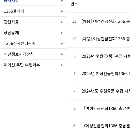
공지사항
번호
1366갤러리
11
[채용] 여성긴급전화1366 
관련자료
상담통계
10
[채용] 여성긴급전화1366 
1366전국센터현황
개인정보처리방침
9
2025년 후원금(품) 수입·
이메일 무단 수집거부
8
2025년 여성긴급전화1366
7
2024년도 후원금품 수입,
6
『여성긴급전화1366 충남
5
『여성긴급전화1366 충남