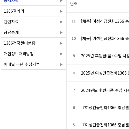
공지사항
번호
1366갤러리
11
[채용] 여성긴급전화1366 
관련자료
상담통계
10
[채용] 여성긴급전화1366 
1366전국센터현황
개인정보처리방침
9
2025년 후원금(품) 수입·
이메일 무단 수집거부
8
2025년 여성긴급전화1366
7
2024년도 후원금품 수입,
6
『여성긴급전화1366 충남
5
『여성긴급전화1366 충남