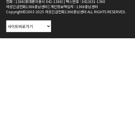
전화 : 1366(휴대폰이용시 041-1366) | 팩스번호 : 041)631-1360
여성긴급전화1366충남센터 | 개인정보책임자 : 1366충남센터
Copyright©2003-2025 여성긴급전화1366충남센터 ALL RIGHTS RESERVED.