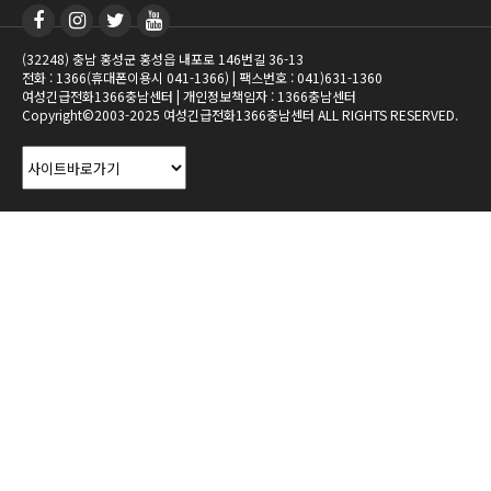
(32248) 충남 홍성군 홍성읍 내포로 146번길 36-13
전화 : 1366(휴대폰이용시 041-1366) | 팩스번호 : 041)631-1360
여성긴급전화1366충남센터 | 개인정보책임자 : 1366충남센터
Copyright©2003-2025 여성긴급전화1366충남센터 ALL RIGHTS RESERVED.