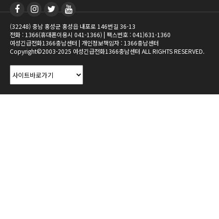
(32248) 충남 홍성군 홍성읍 내포로 146번길 36-13
전화 : 1366(휴대폰이용시 041-1366) | 팩스번호 : 041)631-1360
여성긴급전화1366충남센터 | 개인정보책임자 : 1366충남센터
Copyright©2003-2025 여성긴급전화1366충남센터 ALL RIGHTS RESERVED.