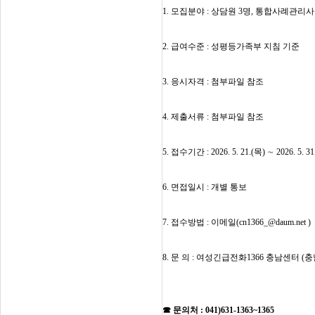
1.
모집분야
:
상담원 3
명
,
통합사례관리사 
2.
급여수준
:
성평등가족부 지침 기준
3
.
응시자격
:
첨부파일 참조
4.
제출서류
:
첨부파일 참조
5.
접수기간
: 2026. 5. 21.(목
)
∼
2026. 5. 3
6.
면접일시
:
개별 통보
7.
접수방법
: 이
메일
(cn1366_@daum.net )
8.
문 의
: 여성긴급전화1366 충남센터
(
충
☎ 문의처 :
041)631-1363~1365