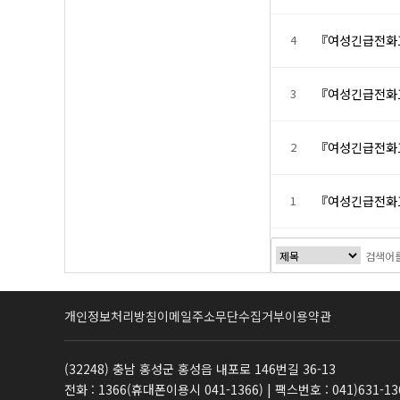
4
『여성긴급전화1
3
『여성긴급전화1
2
『여성긴급전화1
1
『여성긴급전화1
개인정보처리방침
이메일주소무단수집거부
이용약관
(32248) 충남 홍성군 홍성읍 내포로 146번길 36-13
전화 : 1366(휴대폰이용시 041-1366) | 팩스번호 : 041)631-13