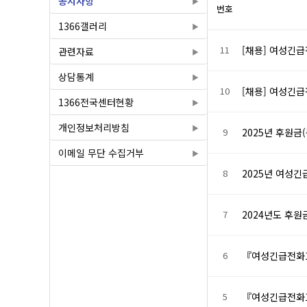
공지사항
번호
1366갤러리
11
[채용] 여성긴급
관련자료
상담통계
10
[채용] 여성긴급
1366전국센터현황
개인정보처리방침
9
2025년 후원금
이메일 무단 수집거부
8
2025년 여성긴
7
2024년도 후원
6
『여성긴급전화1
5
『여성긴급전화1