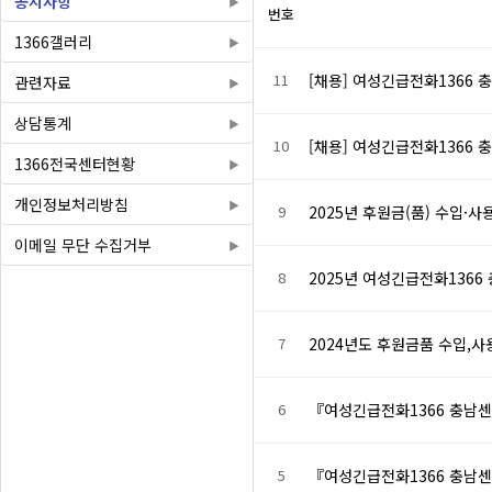
공지사항
번호
1366갤러리
11
[채용] 여성긴급전화1366 
관련자료
상담통계
10
[채용] 여성긴급전화1366 
1366전국센터현황
개인정보처리방침
9
2025년 후원금(품) 수입·
이메일 무단 수집거부
8
2025년 여성긴급전화1366
7
2024년도 후원금품 수입,
6
『여성긴급전화1366 충남
5
『여성긴급전화1366 충남