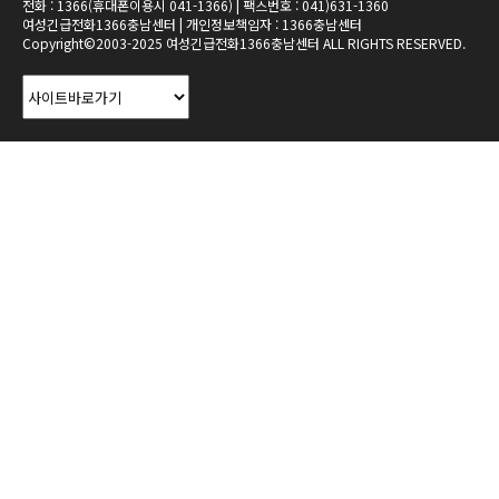
전화 : 1366(휴대폰이용시 041-1366) | 팩스번호 : 041)631-1360
여성긴급전화1366충남센터 | 개인정보책임자 : 1366충남센터
Copyright©2003-2025 여성긴급전화1366충남센터 ALL RIGHTS RESERVED.