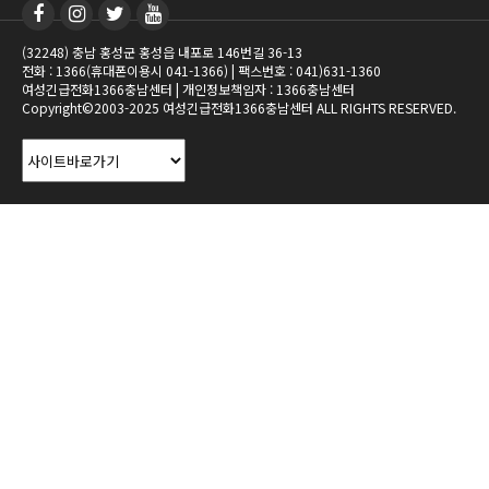
(32248) 충남 홍성군 홍성읍 내포로 146번길 36-13
전화 : 1366(휴대폰이용시 041-1366) | 팩스번호 : 041)631-1360
여성긴급전화1366충남센터 | 개인정보책임자 : 1366충남센터
Copyright©2003-2025 여성긴급전화1366충남센터 ALL RIGHTS RESERVED.