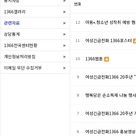
공지사항
번호
1366갤러리
12
아동•.청소년 성착취 예방 
관련자료
상담통계
11
여성긴급전화 1366포스터
1366전국센터현황
개인정보처리방침
10
1366웹툰
이메일 무단 수집거부
9
여성긴급전화1366 20주년
8
행복담은 손소독제 나눔 행
7
여성긴급전화1366 20주년
6
여성긴급전화1366 홍보영