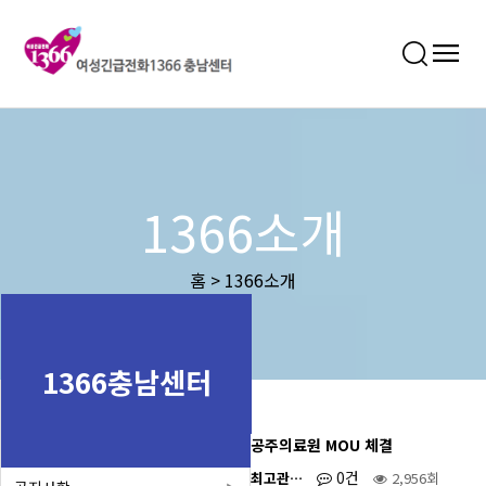
1366소개
홈 > 1366소개
1366충남센터
공주의료원 MOU 체결
0건
최고관…
2,956회