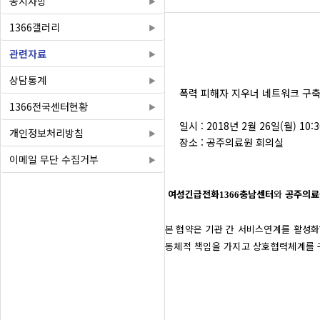
공지사항
1366갤러리
관련자료
상담통계
폭력 피해자 지우너 네트워크 구축
1366전국센터현황
일시 : 2018년 2월 26일(월) 10:3
개인정보처리방침
장소 : 공주의료원 회의실
이메일 무단 수집거부
여성긴급전화
충남센터
와
공주의료
1366
본
협약은 기관 간 서비스연계를 활성
동체적 책임을 가지고 상호협력체계를 