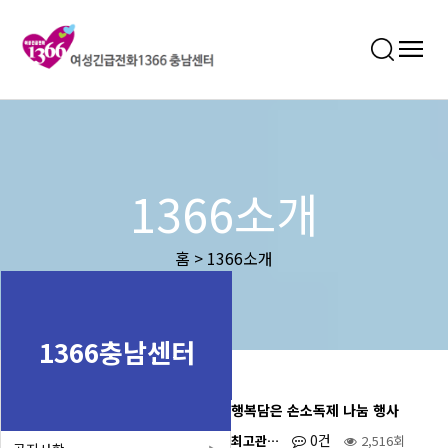
1366소개
홈 > 1366소개
1366충남센터
행복담은 손소독제 나눔 행사
0건
최고관…
2,516회