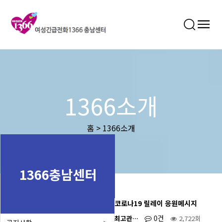
1366소개
홈 > 1366소개
1366충남센터
코로나19 릴레이 응원메시지
0건
최고관…
2,722회