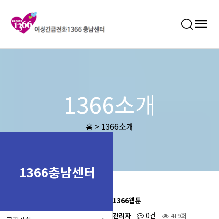
1366소개
홈 > 1366소개
1366충남센터
1366웹툰
0건
관리자
419회