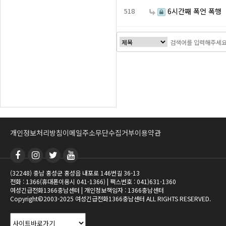
518
6시간째 폭언 폭행
처음
다음
맨끝
개인정보처리방침
이메일주소무단수집거부
이용약관
(32248) 충남 홍성군 홍성읍 내포로 146번길 36-13
전화 : 1366(휴대폰이용시 041-1366) | 팩스번호 : 041)631-1360
여성긴급전화1366충남센터 | 개인정보책임자 : 1366충남센터
Copyright©2003-2025 여성긴급전화1366충남센터 ALL RIGHTS RESERVED.