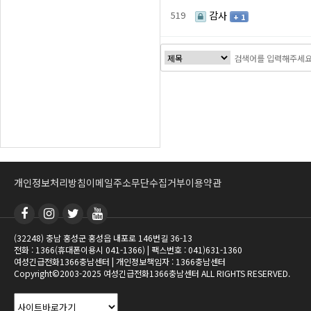
519
감사
+ 1
처음
다음
맨끝
개인정보처리방침
이메일주소무단수집거부
이용약관
(32248) 충남 홍성군 홍성읍 내포로 146번길 36-13
전화 : 1366(휴대폰이용시 041-1366) | 팩스번호 : 041)631-1360
여성긴급전화1366충남센터 | 개인정보책임자 : 1366충남센터
Copyright©2003-2025 여성긴급전화1366충남센터 ALL RIGHTS RESERVED.