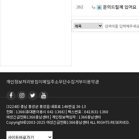
262
문의드릴께 있어요
음
이전
다음
맨끝
개인정보처리방침
이메일주소무단수집거부
이용약관
(32248) 충남 홍성군 홍성읍 내포로 146번길 36-13
전화 : 1366(휴대폰이용시 041-1366) | 팩스번호 : 041)631-1360
여성긴급전화1366충남센터 | 개인정보책임자 : 1366충남센터
Copyright©2003-2025 여성긴급전화1366충남센터 ALL RIGHTS RESERVED.