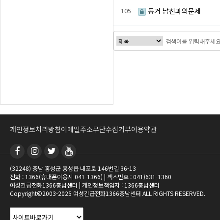
105
동거 남친과의문제
처음
이전
맨끝
개인정보처리방침
이메일주소무단수집거부
이용약관
(32248) 충남 홍성군 홍성읍 내포로 146번길 36-13
전화 : 1366(휴대폰이용시 041-1366) | 팩스번호 : 041)631-1360
여성긴급전화1366충남센터 | 개인정보책임자 : 1366충남센터
Copyright©2003-2025 여성긴급전화1366충남센터 ALL RIGHTS RESERVED.