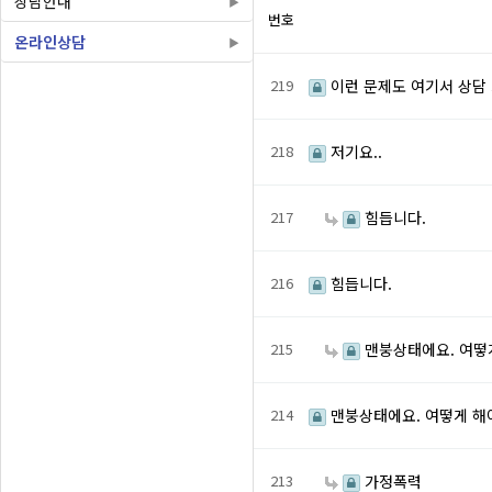
상담안내
번호
온라인상담
219
이런 문제도 여기서 상담
218
저기요..
217
힘듭니다.
216
힘듭니다.
215
맨붕상태에요. 여떻
214
맨붕상태에요. 여떻게 해
213
가정폭력