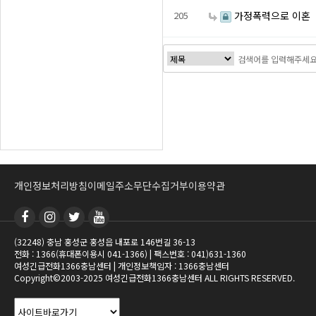
205
가정폭력으로 이혼
음
이전
다음
맨끝
개인정보처리방침
이메일주소무단수집거부
이용약관
(32248) 충남 홍성군 홍성읍 내포로 146번길 36-13
전화 : 1366(휴대폰이용시 041-1366) | 팩스번호 : 041)631-1360
여성긴급전화1366충남센터 | 개인정보책임자 : 1366충남센터
Copyright©2003-2025 여성긴급전화1366충남센터 ALL RIGHTS RESERVED.