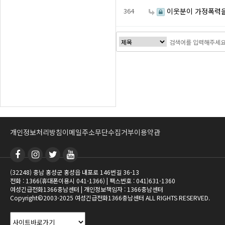
364
이웃분이 가정폭력을
음
이전
다음
맨끝
개인정보처리방침
이메일주소무단수집거부
이용약관
(32248) 충남 홍성군 홍성읍 내포로 146번길 36-13
전화 : 1366(휴대폰이용시 041-1366) | 팩스번호 : 041)631-1360
여성긴급전화1366충남센터 | 개인정보책임자 : 1366충남센터
Copyright©2003-2025 여성긴급전화1366충남센터 ALL RIGHTS RESERVED.