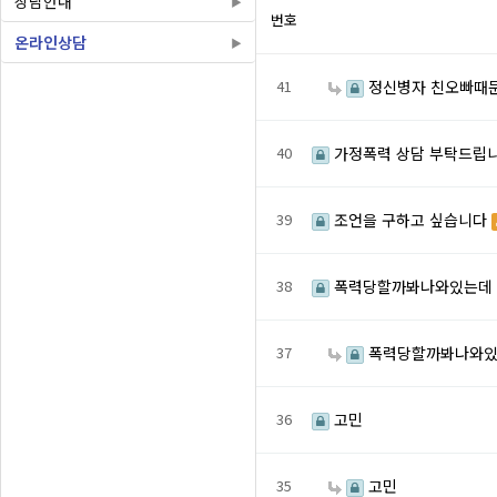
상담안내
번호
온라인상담
41
정신병자 친오빠때문
40
가정폭력 상담 부탁드립니다
39
조언을 구하고 싶습니다
38
폭력당할까봐나와있는데
37
폭력당할까봐나와
36
고민
35
고민