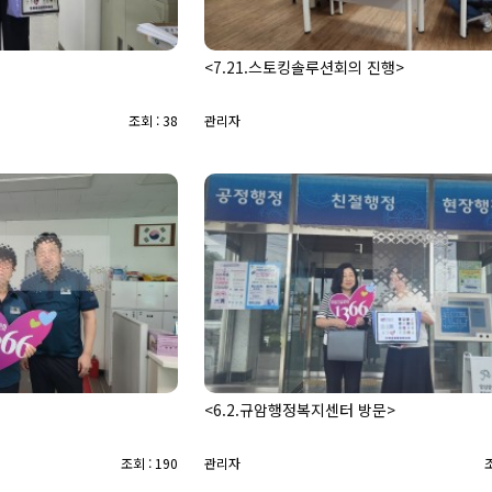
<7.21.스토킹솔루션회의 진행>
조회 : 38
관리자
<6.2.규암행정복지센터 방문>
조회 : 190
관리자
조