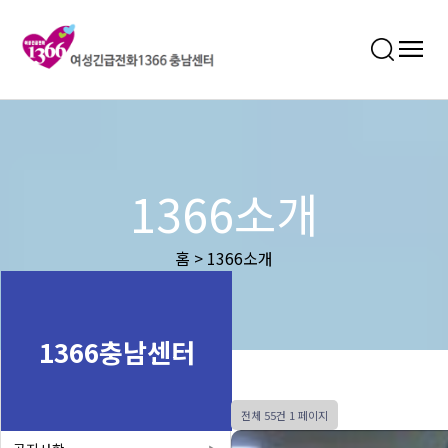
1366소개
홈 > 1366소개
1366충남센터
전체 55건
1 페이지