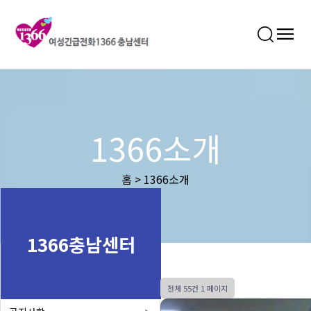
1366소개
홈 > 1366소개
1366충남센터
전체 55건
1 페이지