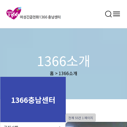
1366소개
홈 > 1366소개
1366충남센터
전체 55건
1 페이지