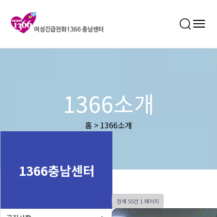
1366소개
홈 > 1366소개
1366충남센터
전체 55건
1 페이지