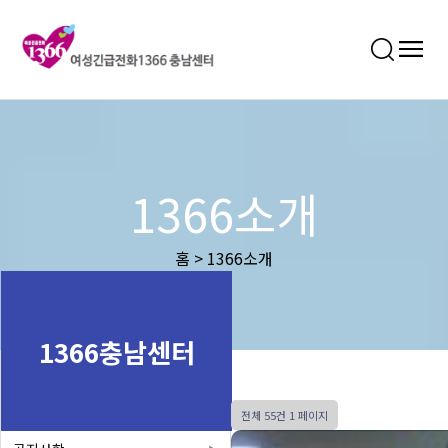
1366소개
홈 > 1366소개
1366충남센터
전체 55건
1 페이지