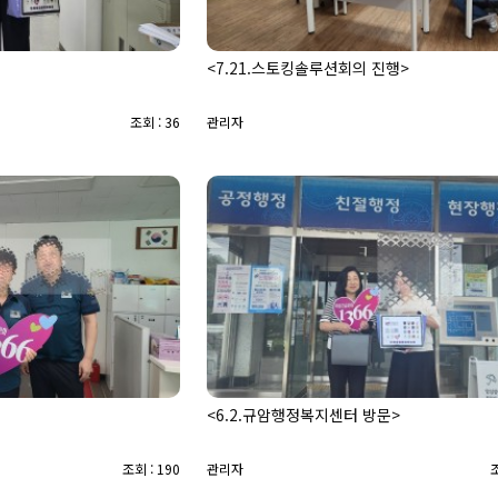
<7.21.스토킹솔루션회의 진행>
조회 : 36
관리자
<6.2.규암행정복지센터 방문>
조회 : 190
관리자
조