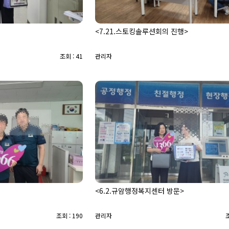
<7.21.스토킹솔루션회의 진행>
조회 : 41
관리자
<6.2.규암행정복지센터 방문>
조회 : 190
관리자
조