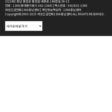
(32248) 충남 홍성군 홍성읍 내포로 146번길 36-13
전화 : 1366(휴대폰이용시 041-1366) | 팩스번호 : 041)631-1360
여성긴급전화1366충남센터 | 개인정보책임자 : 1366충남센터
Copyright©2003-2025 여성긴급전화1366충남센터 ALL RIGHTS RESERVED.