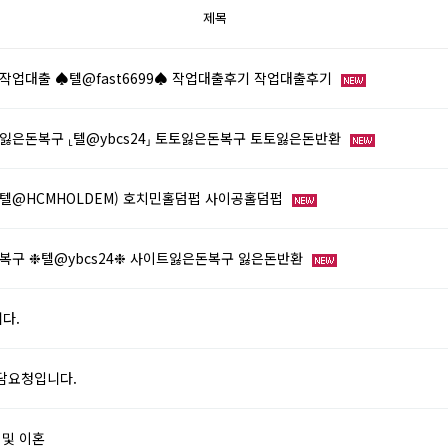
제목
작업대출 ♠텔@fast6699♠ 작업대출후기 작업대출후기
잃은돈복구 ⸤텔@ybcs24⸥ 토토잃은돈복구 토토잃은돈반환
텔@HCMHOLDEM) 호치민홀덤펍 사이공홀덤펍
복구 ❉텔@ybcs24❉ 사이트잃은돈복구 잃은돈반환
다.
상담요청입니다.
 및 이혼