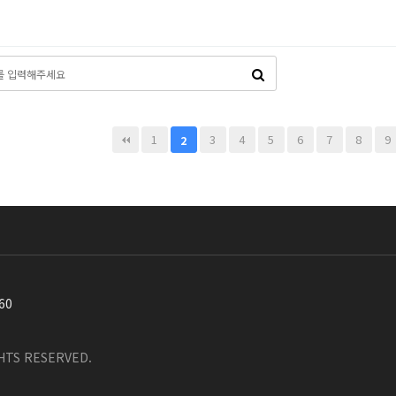
다음
맨끝
1
3
4
5
6
7
8
9
2
60
TS RESERVED.