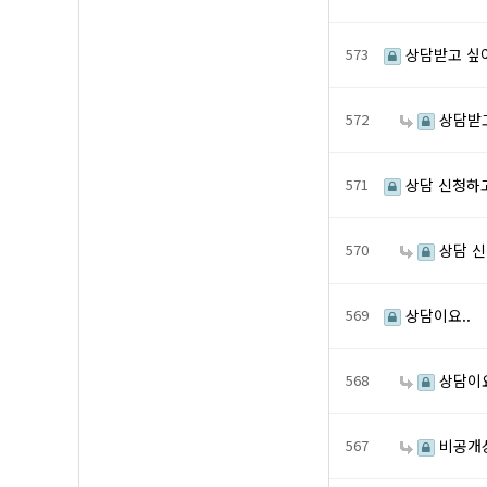
573
상담받고 싶어
572
상담받고
571
상담 신청하
570
상담 신
569
상담이요..
568
상담이요
567
비공개