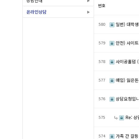
상담안내
번호
온라인상담
580
일번) 대학생
579
안전) 사이트
578
사이공홀덤 (
577
매입) 잃은돈
576
상담요청입니
575
Re: 
574
가족 간 갈등