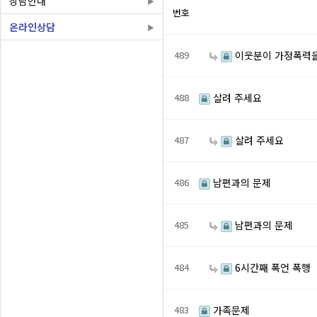
상담안내
번호
온라인상담
489
이웃분이 가정폭력을
488
살려 주세요
487
살려 주세요
486
남편과의 문제
485
남편과의 문제
484
6시간째 폭언 폭행
483
가족문제