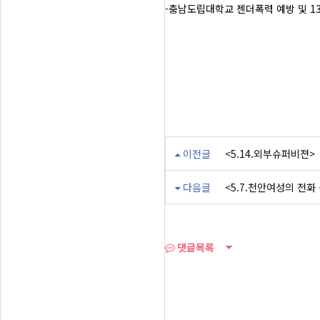
-충남도립대학교 젠더폭력 예방 및 1
이전글
<5.14.외부슈퍼비젼>
다음글
<5.7.천안여성의 전화
댓글목록